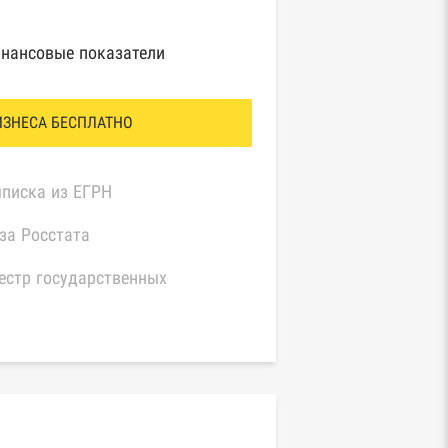
нансовые показатели
ИЗНЕСА БЕСПЛАТНО
писка из ЕГРН
за Росстата
естр государственных
нтрактов Федерального
значейства
иный федеральный реестр
едений о банкротстве
идических лиц