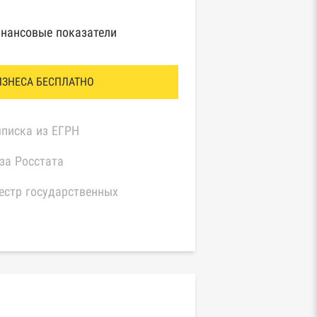
нансовые показатели
ИЗНЕСА БЕСПЛАТНО
писка из ЕГРН
за Росстата
естр государственных
нтрактов Федерального
значейства
иный федеральный реестр
едений о банкротстве
идических лиц