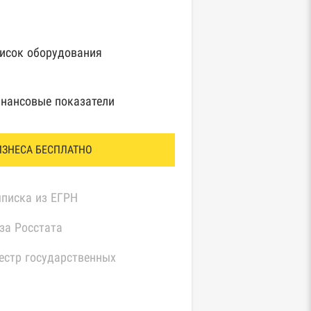
исок оборудования
нансовые показатели
ИЗНЕСА БЕСПЛАТНО
писка из ЕГРН
за Росстата
естр государственных
нтрактов Федерального
значейства