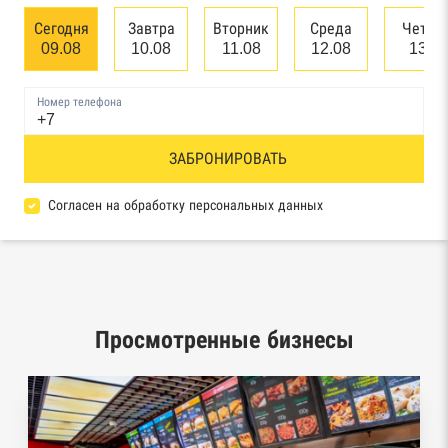
Единый федеральный реестр сведений о
Сегодня
Завтра
Вторник
Среда
Четве
банкротстве юридических лиц
09.08
10.08
11.08
12.08
13.0
Единый федеральный реестр сведений о
Номер телефона
банкротстве физических лиц
Реестр товарных знаков и знаков обслуживания
ЗАБРОНИРОВАТЬ
Роспатента
Согласен на обработку персональных данных
База исполнительного производства
Федеральной службы судебных приставов
Центры раскрытия информации эмитентами
ценных бумаг
Просмотренные бизнесы
Реестры лицензий: Росалкоголь,
Росздравнадзор, Рособрнадзор, Роскомнадзор,
Роспотребнадзор, Росприроднадзор,