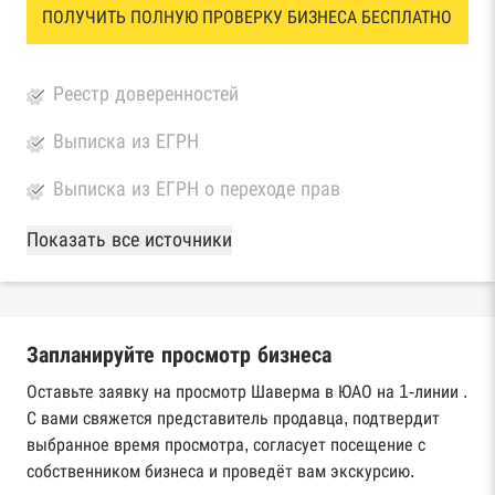
ПОЛУЧИТЬ ПОЛНУЮ ПРОВЕРКУ БИЗНЕСА БЕСПЛАТНО
Реестр доверенностей
Выписка из ЕГРН
Выписка из ЕГРН о переходе прав
База Росстата
Показать все источники
Реестры ЕГРЮЛ и ЕГРИП Федеральной
налоговой службы России
Запланируйте просмотр бизнеса
Реестр государственных контрактов
Федерального казначейства
Оставьте заявку на просмотр Шаверма в ЮАО на 1-линии .
С вами свяжется представитель продавца, подтвердит
Картотека арбитражных дел Высшего
выбранное время просмотра, согласует посещение с
арбитражного суда
собственником бизнеса и проведёт вам экскурсию.