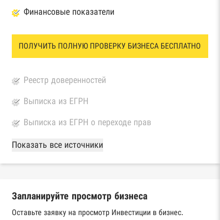
Финансовые показатели
ПОЛУЧИТЬ ПОЛНУЮ ПРОВЕРКУ БИЗНЕСА БЕСПЛАТНО
Реестр доверенностей
Выписка из ЕГРН
Выписка из ЕГРН о переходе прав
База Росстата
Показать все источники
Реестры ЕГРЮЛ и ЕГРИП Федеральной
налоговой службы России
Запланируйте просмотр бизнеса
Реестр государственных контрактов
Федерального казначейства
Оставьте заявку на просмотр Инвестиции в бизнес.