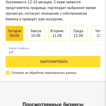
Окупаемость 12-16 месяцев. С вами свяжется
Картотека арбитражных дел Высшего
представитель продавца, подтвердит выбранное время
арбитражного суда
просмотра, согласует посещение с собственником
бизнеса и проведёт вам экскурсию.
Единый федеральный реестр сведений о
банкротстве юридических лиц
Сегодня
Завтра
Вторник
Среда
Четве
09.08
10.08
11.08
12.08
13.0
Единый федеральный реестр сведений о
банкротстве физических лиц
Номер телефона
Реестр товарных знаков и знаков обслуживания
ЗАБРОНИРОВАТЬ
Роспатента
База исполнительного производства
Согласен на обработку персональных данных
Федеральной службы судебных приставов
Центры раскрытия информации эмитентами
ценных бумаг
Просмотренные бизнесы
Реестры лицензий: Росалкоголь,