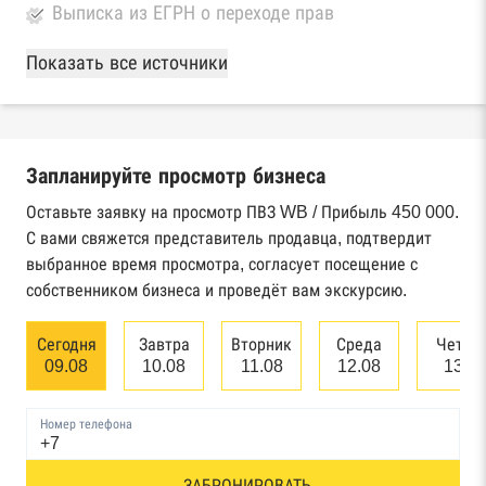
Выписка из ЕГРН о переходе прав
База Росстата
Показать все источники
Реестры ЕГРЮЛ и ЕГРИП Федеральной
налоговой службы России
Запланируйте просмотр бизнеса
Реестр государственных контрактов
Федерального казначейства
Оставьте заявку на просмотр ПВЗ WB / Прибыль 450 000.
С вами свяжется представитель продавца, подтвердит
Картотека арбитражных дел Высшего
выбранное время просмотра, согласует посещение с
арбитражного суда
собственником бизнеса и проведёт вам экскурсию.
Единый федеральный реестр сведений о
Сегодня
Завтра
Вторник
Среда
Четве
банкротстве юридических лиц
09.08
10.08
11.08
12.08
13.0
Единый федеральный реестр сведений о
Номер телефона
банкротстве физических лиц
ЗАБРОНИРОВАТЬ