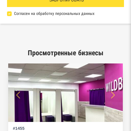
Реестр товарных знаков и знаков обслуживания
Роспатента
Согласен на обработку персональных данных
База исполнительного производства
Федеральной службы судебных приставов
Центры раскрытия информации эмитентами
ценных бумаг
Просмотренные бизнесы
Реестры лицензий: Росалкоголь,
Росздравнадзор, Рособрнадзор, Роскомнадзор,
Роспотребнадзор, Росприроднадзор,
Ростехнадзор
Реестр плановых проверок Реестр
недобросовестных поставщиков
Реестры особых адресов ФНС
#1455
Реестр дисквалифицированных лиц