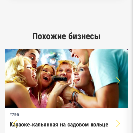
Реестр заключенных госконтрактов
Google панорамы, Яндекс.Карты
Единый реестр малого и среднего
Похожие бизнесы
предпринимательства ФНС
#795
Караоке-кальянная на садовом кольце