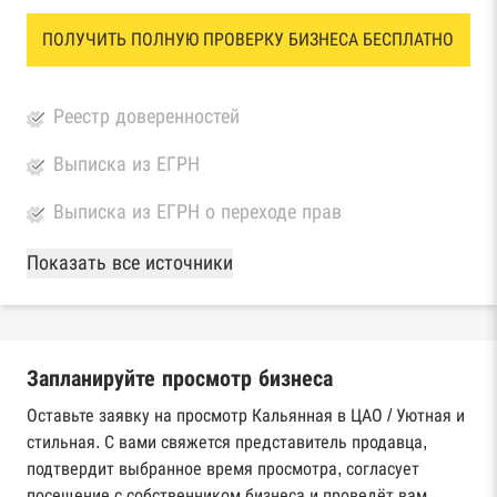
ПОЛУЧИТЬ ПОЛНУЮ ПРОВЕРКУ БИЗНЕСА БЕСПЛАТНО
Реестр доверенностей
Выписка из ЕГРН
Выписка из ЕГРН о переходе прав
База Росстата
Показать все источники
Реестры ЕГРЮЛ и ЕГРИП Федеральной
налоговой службы России
Запланируйте просмотр бизнеса
Реестр государственных контрактов
Федерального казначейства
Оставьте заявку на просмотр Кальянная в ЦАО / Уютная и
стильная. С вами свяжется представитель продавца,
Картотека арбитражных дел Высшего
подтвердит выбранное время просмотра, согласует
арбитражного суда
посещение с собственником бизнеса и проведёт вам