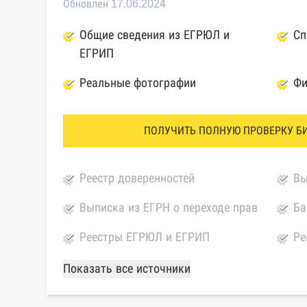
Обновлен 17.06.2024
Общие сведения из ЕГРЮЛ и
Сп
ЕГРИП
Реальные фотографии
Фи
ПОЛУЧИТЬ ПОЛНУЮ ПРОВЕРКУ Б
Реестр доверенностей
Вы
Выписка из ЕГРН о переходе прав
Ба
Реестры ЕГРЮЛ и ЕГРИП
Ре
Федеральной налоговой службы
ко
Показать все источники
России
ка
Картотека арбитражных дел
Ед