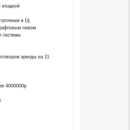
й клaдкой
ступления и Dj
 крафтовым пивом
m системы
договором аренды на 11
еe 4000000p
й