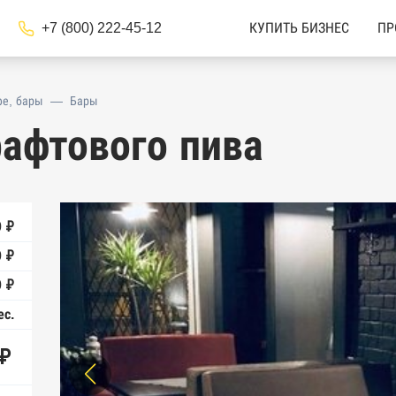
+7 (800) 222-45-12
КУПИТЬ БИЗНЕС
ПР
фе, бары
—
Бары
рафтового пива
0 ₽
0 ₽
 ₽
ес.
 ₽