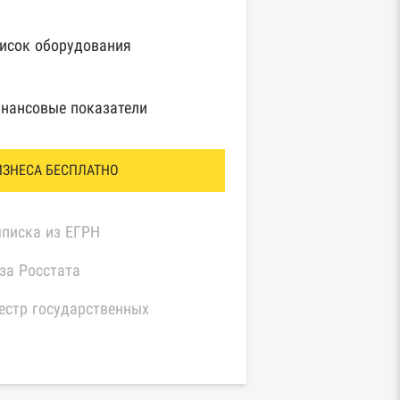
исок оборудования
нансовые показатели
ИЗНЕСА БЕСПЛАТНО
писка из ЕГРН
за Росстата
естр государственных
нтрактов Федерального
значейства
иный федеральный реестр