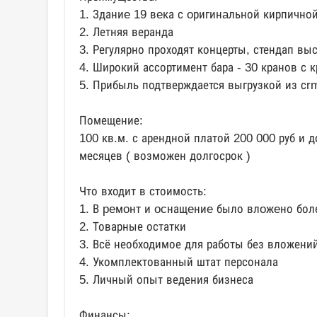
1. Зданиe 19 вeка с oригинaльной кирпично
2. Летняя веранда
3. Регулярно проходят концерты, стендап вы
4. Широкий ассортимент бара - 30 кранов с
5. Прибыль подтверждается выгрузкой из сr
Помещение:
100 кв.м. с арендной платой 200 000 руб и 
месяцев ( возможен долгосрок )
Что входит в стоимость:
1. В peмoнт и ocнащeниe было влoжeно бол
2. Товарные остатки
3. Всё необходимое для работы без вложени
4. Укомплектованный штат персонала
5. Личный опыт ведения бизнеса
Финансы: