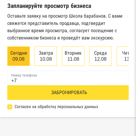
Запланируйте просмотр бизнеса
Реестр государственных контрактов
Федерального казначейства
Оставьте заявку на просмотр Школа барабанов. С вами
свяжется представитель продавца, подтвердит
Картотека арбитражных дел Высшего
выбранное время просмотра, согласует посещение с
арбитражного суда
собственником бизнеса и проведёт вам экскурсию.
Единый федеральный реестр сведений о
Сегодня
Завтра
Вторник
Среда
Четве
банкротстве юридических лиц
09.08
10.08
11.08
12.08
13.0
Единый федеральный реестр сведений о
Номер телефона
банкротстве физических лиц
Реестр товарных знаков и знаков обслуживания
ЗАБРОНИРОВАТЬ
Роспатента
Согласен на обработку персональных данных
База исполнительного производства
Федеральной службы судебных приставов
Центры раскрытия информации эмитентами