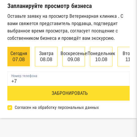
Запланируйте просмотр бизнеса
Реестр государственных контрактов
Федерального казначейства
Оставьте заявку на просмотр Ветеринарная клиника . С
вами свяжется представитель продавца, подтвердит
Картотека арбитражных дел Высшего
выбранное время просмотра, согласует посещение с
арбитражного суда
собственником бизнеса и проведёт вам экскурсию.
Единый федеральный реестр сведений о
Сегодня
Завтра
Воскресенье
Понедельник
Вторн
банкротстве юридических лиц
07.08
08.08
09.08
10.08
11.0
Единый федеральный реестр сведений о
Номер телефона
банкротстве физических лиц
Реестр товарных знаков и знаков обслуживания
ЗАБРОНИРОВАТЬ
Роспатента
Согласен на обработку персональных данных
База исполнительного производства
Федеральной службы судебных приставов
Центры раскрытия информации эмитентами