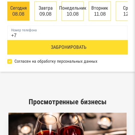
банкротстве юридических лиц
Сегодня
Завтра
Понедельник
Вторник
Сред
08.08
09.08
10.08
11.08
12.0
Единый федеральный реестр сведений о
банкротстве физических лиц
Номер телефона
Реестр товарных знаков и знаков обслуживания
ЗАБРОНИРОВАТЬ
Роспатента
База исполнительного производства
Согласен на обработку персональных данных
Федеральной службы судебных приставов
Центры раскрытия информации эмитентами
ценных бумаг
Просмотренные бизнесы
Реестры лицензий: Росалкоголь,
Росздравнадзор, Рособрнадзор, Роскомнадзор,
Роспотребнадзор, Росприроднадзор,
Ростехнадзор