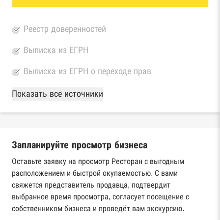
Реестр доверенностей
Выписка из ЕГРН
Выписка из ЕГРН о переходе прав
База Росстата
Показать все источники
Реестры ЕГРЮЛ и ЕГРИП Федеральной
налоговой службы России
Запланируйте просмотр бизнеса
Реестр государственных контрактов
Федерального казначейства
Оставьте заявку на просмотр Ресторан с выгодным
расположением и быстрой окупаемостью. С вами
Картотека арбитражных дел Высшего
свяжется представитель продавца, подтвердит
арбитражного суда
выбранное время просмотра, согласует посещение с
собственником бизнеса и проведёт вам экскурсию.
Единый федеральный реестр сведений о