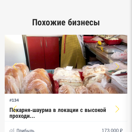
Google панорамы, Яндекс.Карты
Единый реестр малого и среднего
Похожие бизнесы
предпринимательства ФНС
#134
Пекарня-шаурма в локации с высокой
проходи...
Прибыль
173 000 ₽