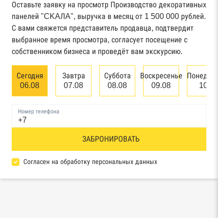
Федерального казначейства
Оставьте заявку на просмотр Производство декоративных
панелей "CKAЛA", выручка в месяц от 1 500 000 рублей.
Картотека арбитражных дел Высшего
С вами свяжется представитель продавца, подтвердит
арбитражного суда
выбранное время просмотра, согласует посещение с
собственником бизнеса и проведёт вам экскурсию.
Единый федеральный реестр сведений о
банкротстве юридических лиц
Сегодня
Завтра
Суббота
Воскресенье
Понедел
06.08
07.08
08.08
09.08
10.0
Единый федеральный реестр сведений о
банкротстве физических лиц
Номер телефона
Реестр товарных знаков и знаков обслуживания
ЗАБРОНИРОВАТЬ
Роспатента
База исполнительного производства
Согласен на обработку персональных данных
Федеральной службы судебных приставов
Центры раскрытия информации эмитентами
ценных бумаг