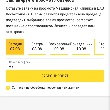
Запланируйте просмотр бизнеса
Реестр государственных контрактов
Федерального казначейства
Оставьте заявку на просмотр Медицинская клиника в ЦАО
Косметология. С вами свяжется представитель продавца,
Картотека арбитражных дел Высшего
подтвердит выбранное время просмотра, согласует
арбитражного суда
посещение с собственником бизнеса и проведёт вам
экскурсию.
Единый федеральный реестр сведений о
банкротстве юридических лиц
Сегодня
Завтра
Воскресенье
Понедельник
Вторн
07.08
08.08
09.08
10.08
11.0
Единый федеральный реестр сведений о
банкротстве физических лиц
Номер телефона
Реестр товарных знаков и знаков обслуживания
ЗАБРОНИРОВАТЬ
Роспатента
База исполнительного производства
Согласен на обработку персональных данных
Федеральной службы судебных приставов
Центры раскрытия информации эмитентами