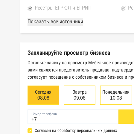
Реестры ЕГРЮЛ и ЕГРИП
Ре
Федеральной налоговой службы
ко
Показать все источники
России
ка
Картотека арбитражных дел
Ед
Высшего арбитражного суда
св
Запланируйте просмотр бизнеса
юр
Оставьте заявку на просмотр Мебельное производст
Единый федеральный реестр
Ре
вами свяжется представитель продавца, подтверди
сведений о банкротстве
об
согласует посещение с собственником бизнеса и пр
физических лиц
Сегодня
Завтра
Понедельник
База исполнительного
Це
08.08
09.08
10.08
производства Федеральной
эм
службы судебных приставов
Номер телефона
Реестры лицензий: Росалкоголь,
Ре
Согласен на обработку персональных данных
Росздравнадзор, Рособрнадзор,
не