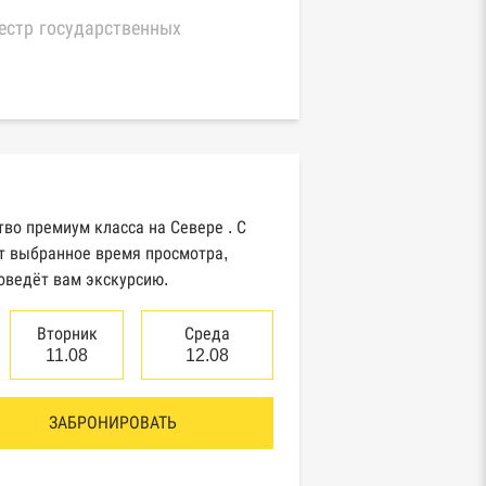
естр государственных
нтрактов Федерального
значейства
иный федеральный реестр
едений о банкротстве
идических лиц
во премиум класса на Севере . С
естр товарных знаков и знаков
т выбранное время просмотра,
служивания Роспатента
оведёт вам экскурсию.
Вторник
Среда
нтры раскрытия информации
11.08
12.08
итентами ценных бумаг
ЗАБРОНИРОВАТЬ
естр плановых проверок Реестр
добросовестных поставщиков