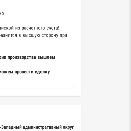
но
ской из расчетного счета!
разнится в высшую сторону при
фии производства вышлем
оможем провести сделку
-Западный административный округ