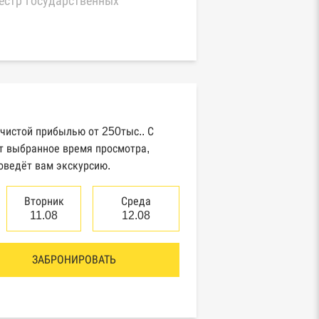
естр государственных
нтрактов Федерального
значейства
иный федеральный реестр
едений о банкротстве
идических лиц
 чистой прибылью от 250тыс.. С
естр товарных знаков и знаков
т выбранное время просмотра,
служивания Роспатента
оведёт вам экскурсию.
Вторник
Среда
нтры раскрытия информации
11.08
12.08
итентами ценных бумаг
ЗАБРОНИРОВАТЬ
естр плановых проверок Реестр
добросовестных поставщиков