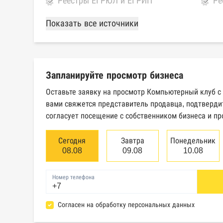
Реестры ЕГРЮЛ и ЕГРИП
Ре
Федеральной налоговой службы
ко
Показать все источники
России
ка
Картотека арбитражных дел
Ед
Высшего арбитражного суда
св
Запланируйте просмотр бизнеса
юр
Оставьте заявку на просмотр Компьютерный клуб с
Единый федеральный реестр
Ре
вами свяжется представитель продавца, подтверди
сведений о банкротстве
об
согласует посещение с собственником бизнеса и пр
физических лиц
Сегодня
Завтра
Понедельник
База исполнительного
Це
08.08
09.08
10.08
производства Федеральной
эм
службы судебных приставов
Номер телефона
Реестры лицензий: Росалкоголь,
Ре
Согласен на обработку персональных данных
Росздравнадзор, Рособрнадзор,
не
Роскомнадзор, Роспотребнадзор,