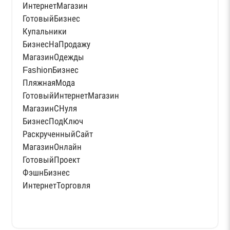
ИнтернетМагазин
ГотовыйБизнес
Купальники
БизнесНаПродажу
МагазинОдежды
FаshiоnБизнес
ПляжнаяМода
ГотовыйИнтернетМагазин
МагазинСНуля
БизнесПодКлюч
РаскрученныйСайт
МагазинОнлайн
ГотовыйПроект
ФэшнБизнес
ИнтернетТорговля