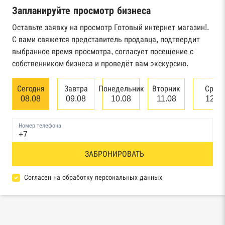
Запланируйте просмотр бизнеса
Реестр государственных контрактов
Федерального казначейства
Оставьте заявку на просмотр Готовый интернет магазин!.
С вами свяжется представитель продавца, подтвердит
Картотека арбитражных дел Высшего
выбранное время просмотра, согласует посещение с
арбитражного суда
собственником бизнеса и проведёт вам экскурсию.
Единый федеральный реестр сведений о
Сегодня
Завтра
Понедельник
Вторник
Сред
банкротстве юридических лиц
08.08
09.08
10.08
11.08
12.0
Единый федеральный реестр сведений о
Номер телефона
банкротстве физических лиц
Реестр товарных знаков и знаков обслуживания
ЗАБРОНИРОВАТЬ
Роспатента
Согласен на обработку персональных данных
База исполнительного производства
Федеральной службы судебных приставов
Центры раскрытия информации эмитентами