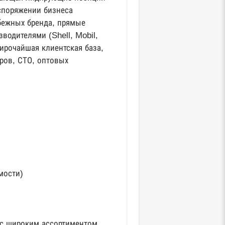
споряжении бизнеса
бежных бренда, прямые
одителями (Shell, Mobil,
широчайшая клиентская база,
ров, СТО, оптовых
мости)
 с широким ассортиментом