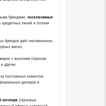
ными брендами,
эксклюзивные
ь кредитных линий и полная
ых брендов даёт несомненное,
орных масел.
 марок с высоким спросом:
и другие.
аза постоянных клиентов,
официальных дилеров и
й автопарк
(грузовые
дованный офисно-складской