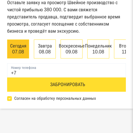
Федерального казначейства
Оставьте заявку на просмотр Швейное производство с
чистой прибылью 380 000. С вами свяжется
Картотека арбитражных дел Высшего
представитель продавца, подтвердит выбранное время
арбитражного суда
просмотра, согласует посещение с собственником
бизнеса и проведёт вам экскурсию.
Единый федеральный реестр сведений о
банкротстве юридических лиц
Сегодня
Завтра
Воскресенье
Понедельник
Вторн
07.08
08.08
09.08
10.08
11.0
Единый федеральный реестр сведений о
банкротстве физических лиц
Номер телефона
Реестр товарных знаков и знаков обслуживания
ЗАБРОНИРОВАТЬ
Роспатента
База исполнительного производства
Согласен на обработку персональных данных
Федеральной службы судебных приставов
Центры раскрытия информации эмитентами
ценных бумаг