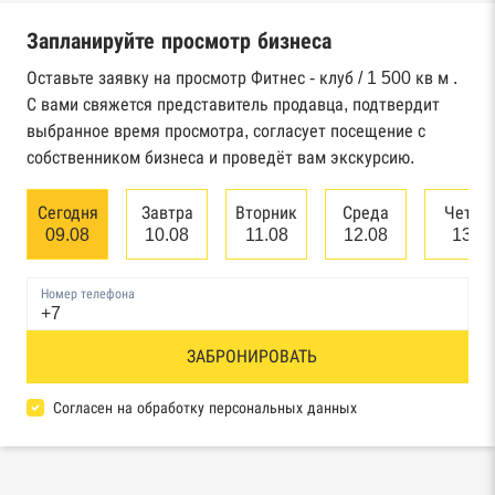
Запланируйте просмотр бизнеса
Реестр государственных контрактов
Федерального казначейства
Оставьте заявку на просмотр Фитнес - клуб / 1 500 кв м .
С вами свяжется представитель продавца, подтвердит
Картотека арбитражных дел Высшего
выбранное время просмотра, согласует посещение с
арбитражного суда
собственником бизнеса и проведёт вам экскурсию.
Единый федеральный реестр сведений о
Сегодня
Завтра
Вторник
Среда
Четве
банкротстве юридических лиц
09.08
10.08
11.08
12.08
13.0
Единый федеральный реестр сведений о
Номер телефона
банкротстве физических лиц
Реестр товарных знаков и знаков обслуживания
ЗАБРОНИРОВАТЬ
Роспатента
Согласен на обработку персональных данных
База исполнительного производства
Федеральной службы судебных приставов