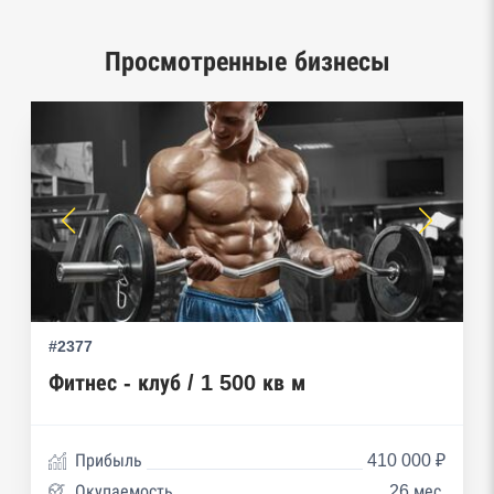
Центры раскрытия информации эмитентами
ценных бумаг
Просмотренные бизнесы
Реестры лицензий: Росалкоголь,
Росздравнадзор, Рособрнадзор, Роскомнадзор,
Роспотребнадзор, Росприроднадзор,
Ростехнадзор
Реестр плановых проверок Реестр
недобросовестных поставщиков
Реестры особых адресов ФНС
#2377
Реестр дисквалифицированных лиц
Фитнес - клуб / 1 500 кв м
Реестры ФНС
Реестр заключенных госконтрактов
Прибыль
410 000 ₽
Окупаемость
26 мес.