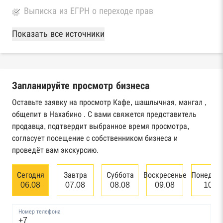
Выписка из ЕГРН о переходе прав
База Росстата
Показать все источники
Реестры ЕГРЮЛ и ЕГРИП Федеральной
налоговой службы России
Запланируйте просмотр бизнеса
Реестр государственных контрактов
Федерального казначейства
Оставьте заявку на просмотр Кафе, шашлычная, мангал ,
общепит в Нахабино . С вами свяжется представитель
Картотека арбитражных дел Высшего
продавца, подтвердит выбранное время просмотра,
арбитражного суда
согласует посещение с собственником бизнеса и
проведёт вам экскурсию.
Единый федеральный реестр сведений о
банкротстве юридических лиц
Сегодня
Завтра
Суббота
Воскресенье
Понедел
06.08
07.08
08.08
09.08
10.0
Единый федеральный реестр сведений о
банкротстве физических лиц
Номер телефона