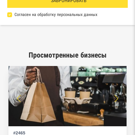
Реестр товарных знаков и знаков обслуживания
ЗАБРОНИРОВАТЬ
Роспатента
Согласен на обработку персональных данных
База исполнительного производства
Федеральной службы судебных приставов
Центры раскрытия информации эмитентами
ценных бумаг
Просмотренные бизнесы
Реестры лицензий: Росалкоголь,
Росздравнадзор, Рособрнадзор, Роскомнадзор,
Роспотребнадзор, Росприроднадзор,
Ростехнадзор
Реестр плановых проверок Реестр
недобросовестных поставщиков
Реестры особых адресов ФНС
#2465