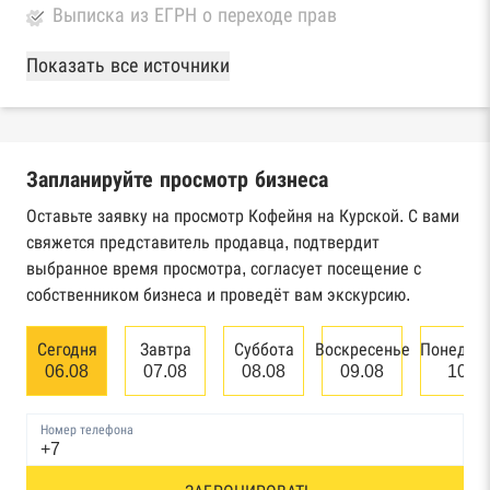
Выписка из ЕГРН о переходе прав
База Росстата
Показать все источники
Реестры ЕГРЮЛ и ЕГРИП Федеральной
налоговой службы России
Запланируйте просмотр бизнеса
Реестр государственных контрактов
Федерального казначейства
Оставьте заявку на просмотр Кофейня на Курской. С вами
свяжется представитель продавца, подтвердит
Картотека арбитражных дел Высшего
выбранное время просмотра, согласует посещение с
арбитражного суда
собственником бизнеса и проведёт вам экскурсию.
Единый федеральный реестр сведений о
Сегодня
Завтра
Суббота
Воскресенье
Понедел
банкротстве юридических лиц
06.08
07.08
08.08
09.08
10.0
Единый федеральный реестр сведений о
Номер телефона
банкротстве физических лиц