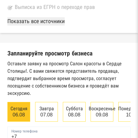
Выписка из ЕГРН о переходе прав
База Росстата
Показать все источники
Реестры ЕГРЮЛ и ЕГРИП Федеральной
налоговой службы России
Запланируйте просмотр бизнеса
Реестр государственных контрактов
Федерального казначейства
Оставьте заявку на просмотр Салон красоты в Сердце
Столицы!. С вами свяжется представитель продавца,
Картотека арбитражных дел Высшего
подтвердит выбранное время просмотра, согласует
арбитражного суда
посещение с собственником бизнеса и проведёт вам
экскурсию.
Единый федеральный реестр сведений о
банкротстве юридических лиц
Сегодня
Завтра
Суббота
Воскресенье
Понедел
06.08
07.08
08.08
09.08
10.0
Единый федеральный реестр сведений о
банкротстве физических лиц
Номер телефона