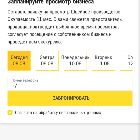
Запланируйте просмотр бизнеса
Реестр государственных контрактов
Федерального казначейства
Оставьте заявку на просмотр Швейное производство.
Окупаемость 11 мес. С вами свяжется представитель
Картотека арбитражных дел Высшего
продавца, подтвердит выбранное время просмотра,
арбитражного суда
согласует посещение с собственником бизнеса и
проведёт вам экскурсию.
Единый федеральный реестр сведений о
банкротстве юридических лиц
Сегодня
Завтра
Понедельник
Вторник
Сред
08.08
09.08
10.08
11.08
12.0
Единый федеральный реестр сведений о
банкротстве физических лиц
Номер телефона
Реестр товарных знаков и знаков обслуживания
ЗАБРОНИРОВАТЬ
Роспатента
База исполнительного производства
Согласен на обработку персональных данных
Федеральной службы судебных приставов
Центры раскрытия информации эмитентами