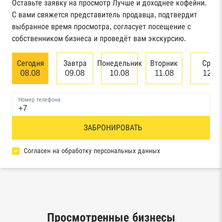
Федерального казначейства
Оставьте заявку на просмотр Лучше и доходнее кофейни.
С вами свяжется представитель продавца, подтвердит
Картотека арбитражных дел Высшего
выбранное время просмотра, согласует посещение с
арбитражного суда
собственником бизнеса и проведёт вам экскурсию.
Единый федеральный реестр сведений о
Сегодня
Завтра
Понедельник
Вторник
Сред
банкротстве юридических лиц
08.08
09.08
10.08
11.08
12.0
Единый федеральный реестр сведений о
Номер телефона
банкротстве физических лиц
Реестр товарных знаков и знаков обслуживания
ЗАБРОНИРОВАТЬ
Роспатента
Согласен на обработку персональных данных
База исполнительного производства
Федеральной службы судебных приставов
Центры раскрытия информации эмитентами
ценных бумаг
Просмотренные бизнесы