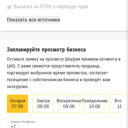
Выписка из ЕГРН о переходе прав
База Росстата
Показать все источники
Реестры ЕГРЮЛ и ЕГРИП Федеральной
налоговой службы России
Запланируйте просмотр бизнеса
Реестр государственных контрактов
Федерального казначейства
Оставьте заявку на просмотр Шоурум премиум-сегмента в
ЦАО. С вами свяжется представитель продавца,
Картотека арбитражных дел Высшего
подтвердит выбранное время просмотра, согласует
арбитражного суда
посещение с собственником бизнеса и проведёт вам
экскурсию.
Единый федеральный реестр сведений о
банкротстве юридических лиц
Сегодня
Завтра
Воскресенье
Понедельник
Вторн
07.08
08.08
09.08
10.08
11.0
Единый федеральный реестр сведений о
банкротстве физических лиц
Номер телефона