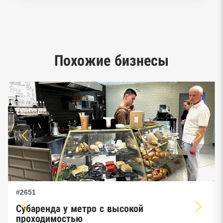
Реестр заключенных госконтрактов
Google панорамы, Яндекс.Карты
Похожие бизнесы
Единый реестр малого и среднего
предпринимательства ФНС
#2651
Субаренда у метро с высокой
проходимостью