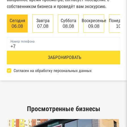
арбитражного суда
собственником бизнеса и проведёт вам экскурсию.
Единый федеральный реестр сведений о
Сегодня
Завтра
Суббота
Воскресенье
Понедел
банкротстве юридических лиц
06.08
07.08
08.08
09.08
10.0
Единый федеральный реестр сведений о
Номер телефона
банкротстве физических лиц
Реестр товарных знаков и знаков обслуживания
ЗАБРОНИРОВАТЬ
Роспатента
Согласен на обработку персональных данных
База исполнительного производства
Федеральной службы судебных приставов
Центры раскрытия информации эмитентами
ценных бумаг
Просмотренные бизнесы
Реестры лицензий: Росалкоголь,
Росздравнадзор, Рособрнадзор, Роскомнадзор,