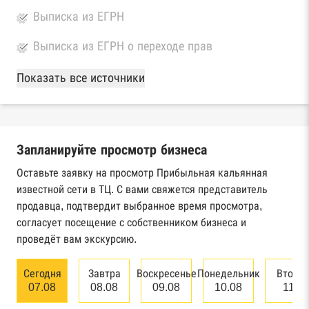
Выписка из ЕГРН
Выписка из ЕГРН о переходе прав
База Росстата
Показать все источники
Реестры ЕГРЮЛ и ЕГРИП Федеральной
налоговой службы России
Запланируйте просмотр бизнеса
Реестр государственных контрактов
Федерального казначейства
Оставьте заявку на просмотр Прибыльная кальянная
известной сети в ТЦ. С вами свяжется представитель
Картотека арбитражных дел Высшего
продавца, подтвердит выбранное время просмотра,
арбитражного суда
согласует посещение с собственником бизнеса и
проведёт вам экскурсию.
Единый федеральный реестр сведений о
банкротстве юридических лиц
Сегодня
Завтра
Воскресенье
Понедельник
Вторн
07.08
08.08
09.08
10.08
11.0
Единый федеральный реестр сведений о