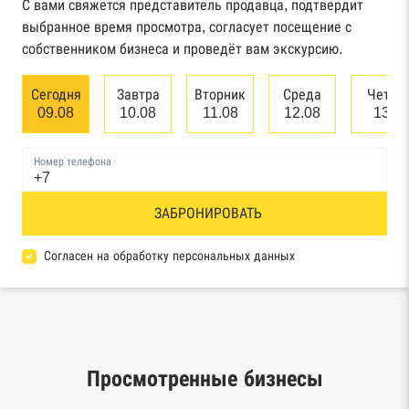
С вами свяжется представитель продавца, подтвердит
Картотека арбитражных дел Высшего
выбранное время просмотра, согласует посещение с
арбитражного суда
собственником бизнеса и проведёт вам экскурсию.
Единый федеральный реестр сведений о
Сегодня
Завтра
Вторник
Среда
Четве
банкротстве юридических лиц
09.08
10.08
11.08
12.08
13.0
Единый федеральный реестр сведений о
Номер телефона
банкротстве физических лиц
Реестр товарных знаков и знаков обслуживания
ЗАБРОНИРОВАТЬ
Роспатента
Согласен на обработку персональных данных
База исполнительного производства
Федеральной службы судебных приставов
Центры раскрытия информации эмитентами
ценных бумаг
Просмотренные бизнесы
Реестры лицензий: Росалкоголь,