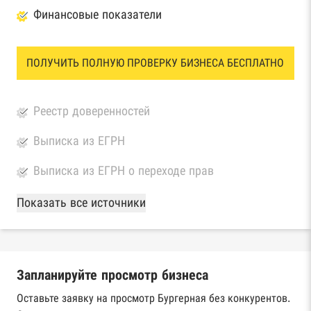
Финансовые показатели
ПОЛУЧИТЬ ПОЛНУЮ ПРОВЕРКУ БИЗНЕСА БЕСПЛАТНО
Реестр доверенностей
Выписка из ЕГРН
Выписка из ЕГРН о переходе прав
База Росстата
Показать все источники
Реестры ЕГРЮЛ и ЕГРИП Федеральной
налоговой службы России
Запланируйте просмотр бизнеса
Реестр государственных контрактов
Федерального казначейства
Оставьте заявку на просмотр Бургерная без конкурентов.