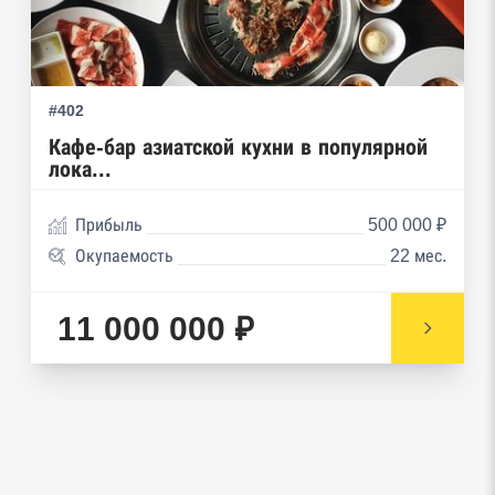
Реестры особых адресов ФНС
Реестр дисквалифицированных лиц
#402
Реестры ФНС
Кафе-бар азиатской кухни в популярной
лока...
Реестр заключенных госконтрактов
Прибыль
500 000 ₽
Реестр членов Торгово-промышленной палаты
Окупаемость
22 мес.
Реестр уведомлений о залоге движимого
имущества нотариальной палаты
11 000 000 ₽
Реестр недействительных паспортов ФМС
Реестр заключенных госконтрактов
Google панорамы, Яндекс.Карты