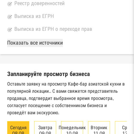
Реестр доверенностей
Выписка из ЕГРН
Выписка из ЕГРН о переходе прав
База Росстата
Показать все источники
Реестры ЕГРЮЛ и ЕГРИП Федеральной
налоговой службы России
Запланируйте просмотр бизнеса
Реестр государственных контрактов
Федерального казначейства
Оставьте заявку на просмотр Кафе-бар азиатской кухни в
популярной локации.. С вами свяжется представитель
Картотека арбитражных дел Высшего
продавца, подтвердит выбранное время просмотра,
арбитражного суда
согласует посещение с собственником бизнеса и
проведёт вам экскурсию.
Единый федеральный реестр сведений о
банкротстве юридических лиц
Сегодня
Завтра
Понедельник
Вторник
Сред
08.08
09.08
10.08
11.08
12.0