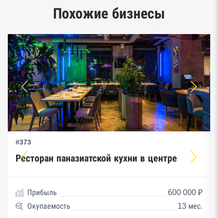
Единый реестр малого и среднего
Похожие бизнесы
предпринимательства ФНС
#373
Ресторан паназиатской кухни в центре
Прибыль
600 000 ₽
Окупаемость
13 мес.