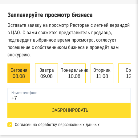
налоговой службы России
Запланируйте просмотр бизнеса
Реестр государственных контрактов
Федерального казначейства
Оставьте заявку на просмотр Ресторан с летней верандой
в ЦАО. С вами свяжется представитель продавца,
Картотека арбитражных дел Высшего
подтвердит выбранное время просмотра, согласует
арбитражного суда
посещение с собственником бизнеса и проведёт вам
экскурсию.
Единый федеральный реестр сведений о
банкротстве юридических лиц
Сегодня
Завтра
Понедельник
Вторник
Сред
08.08
09.08
10.08
11.08
12.0
Единый федеральный реестр сведений о
банкротстве физических лиц
Номер телефона
Реестр товарных знаков и знаков обслуживания
ЗАБРОНИРОВАТЬ
Роспатента
База исполнительного производства
Согласен на обработку персональных данных
Федеральной службы судебных приставов