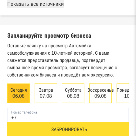
База Росстата
Показать все источники
Реестры ЕГРЮЛ и ЕГРИП Федеральной
налоговой службы России
Запланируйте просмотр бизнеса
Реестр государственных контрактов
Федерального казначейства
Оставьте заявку на просмотр Автомойка
самообслуживания с 10-летней историей. С вами
Картотека арбитражных дел Высшего
свяжется представитель продавца, подтвердит
арбитражного суда
выбранное время просмотра, согласует посещение с
собственником бизнеса и проведёт вам экскурсию.
Единый федеральный реестр сведений о
банкротстве юридических лиц
Сегодня
Завтра
Суббота
Воскресенье
Понедел
06.08
07.08
08.08
09.08
10.0
Единый федеральный реестр сведений о
банкротстве физических лиц
Номер телефона
Реестр товарных знаков и знаков обслуживания
ЗАБРОНИРОВАТЬ
Роспатента