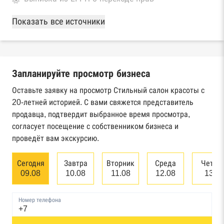
База Росстата
Показать все источники
Реестры ЕГРЮЛ и ЕГРИП Федеральной
налоговой службы России
Запланируйте просмотр бизнеса
Реестр государственных контрактов
Федерального казначейства
Оставьте заявку на просмотр Стильный салон красоты с
20-летней историей. С вами свяжется представитель
Картотека арбитражных дел Высшего
продавца, подтвердит выбранное время просмотра,
арбитражного суда
согласует посещение с собственником бизнеса и
проведёт вам экскурсию.
Единый федеральный реестр сведений о
банкротстве юридических лиц
Сегодня
Завтра
Вторник
Среда
Четве
09.08
10.08
11.08
12.08
13.0
Единый федеральный реестр сведений о
банкротстве физических лиц
Номер телефона
Реестр товарных знаков и знаков обслуживания