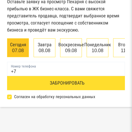
Федерального казначейства
Оставьте заявку на просмотр Пекарня с высокой
прибылью в ЖК бизнес-класса. С вами свяжется
Картотека арбитражных дел Высшего
представитель продавца, подтвердит выбранное время
арбитражного суда
просмотра, согласует посещение с собственником
бизнеса и проведёт вам экскурсию.
Единый федеральный реестр сведений о
банкротстве юридических лиц
Сегодня
Завтра
Воскресенье
Понедельник
Вторн
07.08
08.08
09.08
10.08
11.0
Единый федеральный реестр сведений о
банкротстве физических лиц
Номер телефона
Реестр товарных знаков и знаков обслуживания
ЗАБРОНИРОВАТЬ
Роспатента
База исполнительного производства
Согласен на обработку персональных данных
Федеральной службы судебных приставов
Центры раскрытия информации эмитентами
ценных бумаг