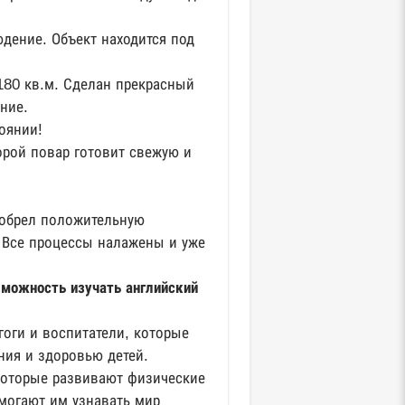
юдение. Объект находится под
180 кв.м. Сделан прекрасный
ние.
оянии!
торой повар готовит свежую и
иобрел положительную
. Все процессы налажены и уже
зможность изучать английский
оги и воспитатели, которые
ния и здоровью детей.
 которые развивают физические
омогают им узнавать мир