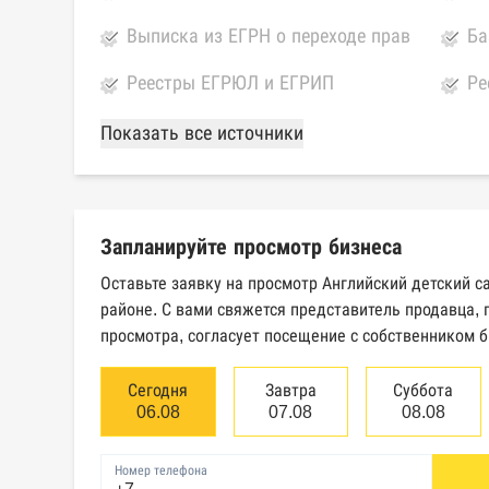
Выписка из ЕГРН о переходе прав
Ба
Реестры ЕГРЮЛ и ЕГРИП
Ре
Федеральной налоговой службы
ко
Показать все источники
России
ка
Картотека арбитражных дел
Ед
Высшего арбитражного суда
св
Запланируйте просмотр бизнеса
юр
Оставьте заявку на просмотр Английский детский с
Единый федеральный реестр
Ре
районе. С вами свяжется представитель продавца,
сведений о банкротстве
об
просмотра, согласует посещение с собственником б
физических лиц
Сегодня
Завтра
Суббота
База исполнительного
Це
06.08
07.08
08.08
производства Федеральной
эм
службы судебных приставов
Номер телефона