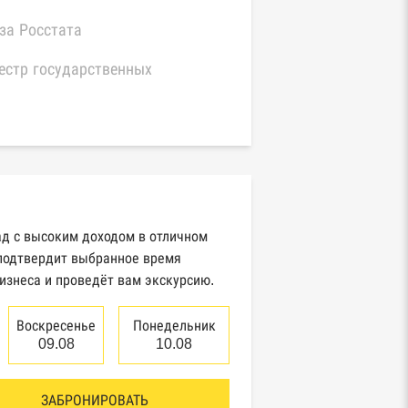
за Росстата
естр государственных
нтрактов Федерального
значейства
иный федеральный реестр
едений о банкротстве
идических лиц
ад с высоким доходом в отличном
естр товарных знаков и знаков
 подтвердит выбранное время
служивания Роспатента
изнеса и проведёт вам экскурсию.
Воскресенье
Понедельник
нтры раскрытия информации
09.08
10.08
итентами ценных бумаг
ЗАБРОНИРОВАТЬ