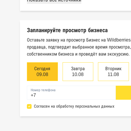
России
ка
Картотека арбитражных дел
Ед
Высшего арбитражного суда
св
Запланируйте просмотр бизнеса
юр
Оставьте заявку на просмотр Бизнес на Wildberrie
Единый федеральный реестр
Ре
продавца, подтвердит выбранное время просмотра,
сведений о банкротстве
об
собственником бизнеса и проведёт вам экскурсию.
физических лиц
Сегодня
Завтра
Вторник
База исполнительного
Це
09.08
10.08
11.08
производства Федеральной
эм
службы судебных приставов
Номер телефона
Реестры лицензий: Росалкоголь,
Ре
Согласен на обработку персональных данных
Росздравнадзор, Рособрнадзор,
не
Роскомнадзор, Роспотребнадзор,
Росприроднадзор, Ростехнадзор