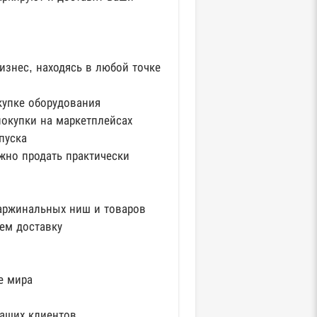
бизнес, находясь в любой точке
купке оборудования
покупки на маркетплейсах
апуска
жно продать практически
аржинальных ниш и товаров
уем доставку
е мира
наших клиентов