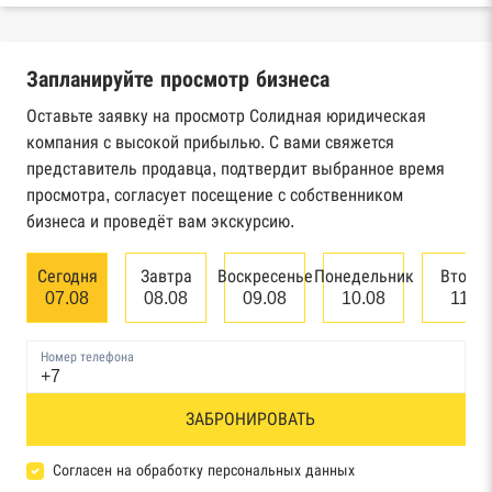
Реестры ЕГРЮЛ и ЕГРИП Федеральной
налоговой службы России
Запланируйте просмотр бизнеса
Реестр государственных контрактов
Федерального казначейства
Оставьте заявку на просмотр Солидная юридическая
компания с высокой прибылью. С вами свяжется
Картотека арбитражных дел Высшего
представитель продавца, подтвердит выбранное время
арбитражного суда
просмотра, согласует посещение с собственником
бизнеса и проведёт вам экскурсию.
Единый федеральный реестр сведений о
банкротстве юридических лиц
Сегодня
Завтра
Воскресенье
Понедельник
Вторн
07.08
08.08
09.08
10.08
11.0
Единый федеральный реестр сведений о
банкротстве физических лиц
Номер телефона
Реестр товарных знаков и знаков обслуживания
ЗАБРОНИРОВАТЬ
Роспатента
База исполнительного производства
Согласен на обработку персональных данных