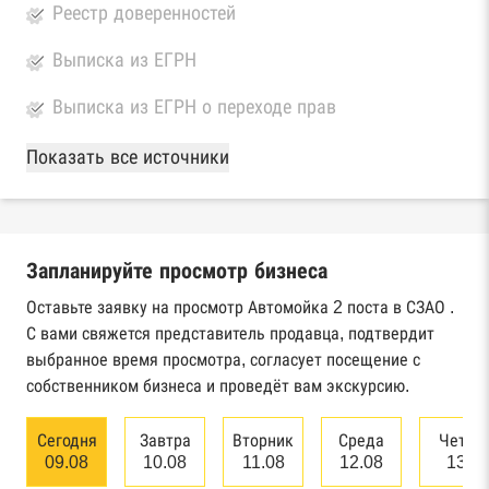
Реестр доверенностей
Выписка из ЕГРН
Выписка из ЕГРН о переходе прав
База Росстата
Показать все источники
Реестры ЕГРЮЛ и ЕГРИП Федеральной
налоговой службы России
Запланируйте просмотр бизнеса
Реестр государственных контрактов
Федерального казначейства
Оставьте заявку на просмотр Автомойка 2 поста в СЗАО .
С вами свяжется представитель продавца, подтвердит
Картотека арбитражных дел Высшего
выбранное время просмотра, согласует посещение с
арбитражного суда
собственником бизнеса и проведёт вам экскурсию.
Единый федеральный реестр сведений о
Сегодня
Завтра
Вторник
Среда
Четве
банкротстве юридических лиц
09.08
10.08
11.08
12.08
13.0