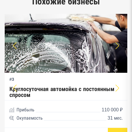
Похожие бизнесы
Единый реестр малого и среднего
предпринимательства ФНС
#3
Круглосуточная автомойка с постоянным
спросом
Прибыль
110 000 ₽
Окупаемость
31 мес.