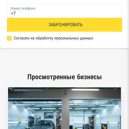
Единый федеральный реестр сведений о
Номер телефона
банкротстве физических лиц
Реестр товарных знаков и знаков обслуживания
ЗАБРОНИРОВАТЬ
Роспатента
Согласен на обработку персональных данных
База исполнительного производства
Федеральной службы судебных приставов
Центры раскрытия информации эмитентами
ценных бумаг
Просмотренные бизнесы
Реестры лицензий: Росалкоголь,
Росздравнадзор, Рособрнадзор, Роскомнадзор,
Роспотребнадзор, Росприроднадзор,
Ростехнадзор
Реестр плановых проверок Реестр
недобросовестных поставщиков