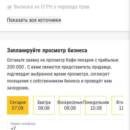
Выписка из ЕГРН о переходе прав
База Росстата
Показать все источники
Реестры ЕГРЮЛ и ЕГРИП Федеральной
налоговой службы России
Запланируйте просмотр бизнеса
Реестр государственных контрактов
Федерального казначейства
Оставьте заявку на просмотр Кафе-пекарня с прибылью
200 000 . С вами свяжется представитель продавца,
Картотека арбитражных дел Высшего
подтвердит выбранное время просмотра, согласует
арбитражного суда
посещение с собственником бизнеса и проведёт вам
экскурсию.
Единый федеральный реестр сведений о
банкротстве юридических лиц
Сегодня
Завтра
Воскресенье
Понедельник
Вторн
07.08
08.08
09.08
10.08
11.0
Единый федеральный реестр сведений о
банкротстве физических лиц
Номер телефона