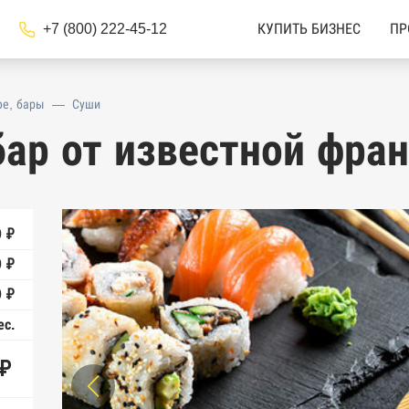
+7 (800) 222-45-12
КУПИТЬ БИЗНЕС
ПР
фе, бары
—
Суши
бар от известной фра
 ₽
 ₽
 ₽
ес.
 ₽