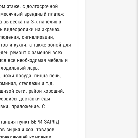
м этаже, с долгосрочной
емесячный арендный платеж
а вывеска на 3-х панелях в
ь видеоролики на экранах.
людения, сигнализации,
ов и кухни, а также зоной для
ден ремонт с заменой всех
тся вся необходимая мебель и
олодильный ларь,
 ножи посуда, пицца печь,
рминал, стеллажи и т.д.
шизой сети, район хороший.
сервисы доставки еды
авки, приложение. С
станция пункт БЕРИ ЗАРЯД
ов сырья и хоз. товаров
управляющей компании