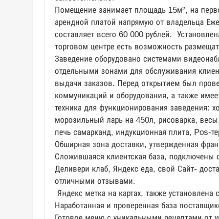
Помещение занимает площадь 15м², на перво
арендной платой напрямую от владельца Еж
составляет всего 60 000 рублей. Установлен
торговом центре есть возможность размещат
Заведение оборудовано системами видеонаб
отдельными зонами для обслуживания клиент
выдачи заказов. Перед открытием был прове
коммуникаций и оборудования, а также имее
техника для функционирования заведения: х
морозильный ларь на 450л, рисоварка, весы,
печь самарканд, индукционная плита, Pos-те
Обширная зона доставки, утвержденная фран
Сложившаяся клиентская база, подключены 
Деливери клаб, Яндекс еда, свой Сайт- дост
отличными отзывами.
Яндекс метка на картах, также установлена 
Наработанная и проверенная база поставщик
Готовое меню с уникальными рецептами от 