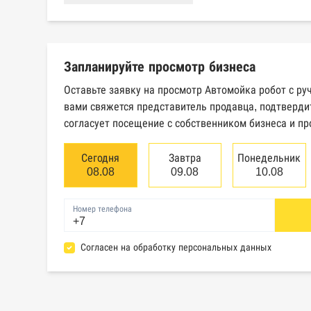
России
ка
Картотека арбитражных дел
Ед
Высшего арбитражного суда
св
Запланируйте просмотр бизнеса
юр
Оставьте заявку на просмотр Автомойка робот с ру
Единый федеральный реестр
Ре
вами свяжется представитель продавца, подтверди
сведений о банкротстве
об
согласует посещение с собственником бизнеса и пр
физических лиц
Сегодня
Завтра
Понедельник
База исполнительного
Це
08.08
09.08
10.08
производства Федеральной
эм
службы судебных приставов
Номер телефона
Реестры лицензий: Росалкоголь,
Ре
Согласен на обработку персональных данных
Росздравнадзор, Рособрнадзор,
не
Роскомнадзор, Роспотребнадзор,
Росприроднадзор, Ростехнадзор