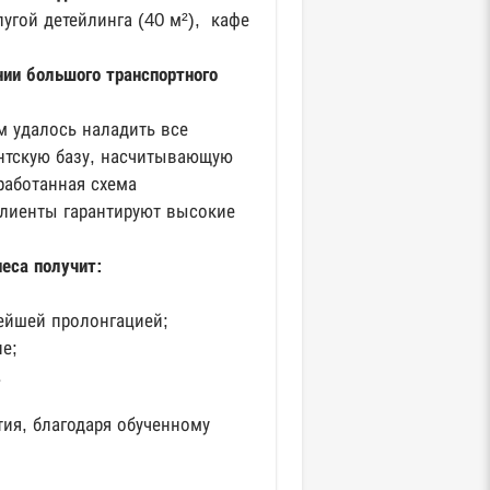
лугой детейлинга (40 м²), кафе
ии большого транспортного
м удалось наладить все
нтскую базу, насчитывающую
работанная схема
клиенты гарантируют высокие
еса получит:
нейшей пролонгацией;
е;
.
стия, благодаря обученному