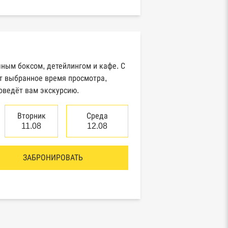
значейства
иный федеральный реестр
едений о банкротстве
идических лиц
чным боксом, детейлингом и кафе. С
естр товарных знаков и знаков
т выбранное время просмотра,
служивания Роспатента
оведёт вам экскурсию.
Вторник
Среда
нтры раскрытия информации
11.08
12.08
итентами ценных бумаг
ЗАБРОНИРОВАТЬ
естр плановых проверок Реестр
добросовестных поставщиков