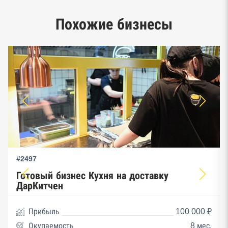
Единый реестр малого и среднего
Похожие бизнесы
предпринимательства ФНС
#2497
Готовый бизнес Кухня на доставку
ДарКитчен
Прибыль
100 000 ₽
Окупаемость
8 мес.