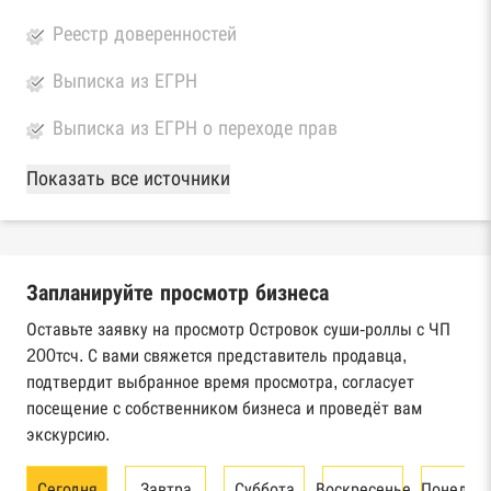
Реестр доверенностей
Выписка из ЕГРН
Выписка из ЕГРН о переходе прав
База Росстата
Показать все источники
Реестры ЕГРЮЛ и ЕГРИП Федеральной
налоговой службы России
Запланируйте просмотр бизнеса
Реестр государственных контрактов
Федерального казначейства
Оставьте заявку на просмотр Островок суши-роллы с ЧП
200тсч. С вами свяжется представитель продавца,
Картотека арбитражных дел Высшего
подтвердит выбранное время просмотра, согласует
арбитражного суда
посещение с собственником бизнеса и проведёт вам
экскурсию.
Единый федеральный реестр сведений о
банкротстве юридических лиц
Сегодня
Завтра
Суббота
Воскресенье
Понедел