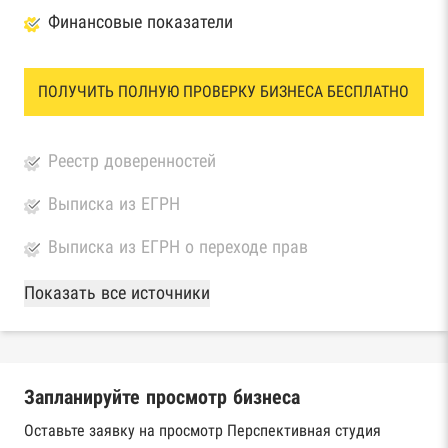
Финансовые показатели
ПОЛУЧИТЬ ПОЛНУЮ ПРОВЕРКУ БИЗНЕСА БЕСПЛАТНО
Реестр доверенностей
Выписка из ЕГРН
Выписка из ЕГРН о переходе прав
База Росстата
Показать все источники
Реестры ЕГРЮЛ и ЕГРИП Федеральной
налоговой службы России
Запланируйте просмотр бизнеса
Реестр государственных контрактов
Федерального казначейства
Оставьте заявку на просмотр Перспективная студия