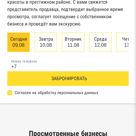
красоты в престижном районе. С вами свяжется
Картотека арбитражных дел Высшего
представитель продавца, подтвердит выбранное время
арбитражного суда
просмотра, согласует посещение с собственником
бизнеса и проведёт вам экскурсию.
Единый федеральный реестр сведений о
банкротстве юридических лиц
Сегодня
Завтра
Вторник
Среда
Четве
09.08
10.08
11.08
12.08
13.0
Единый федеральный реестр сведений о
банкротстве физических лиц
Номер телефона
Реестр товарных знаков и знаков обслуживания
ЗАБРОНИРОВАТЬ
Роспатента
База исполнительного производства
Согласен на обработку персональных данных
Федеральной службы судебных приставов
Центры раскрытия информации эмитентами
ценных бумаг
Просмотренные бизнесы
Реестры лицензий: Росалкоголь,