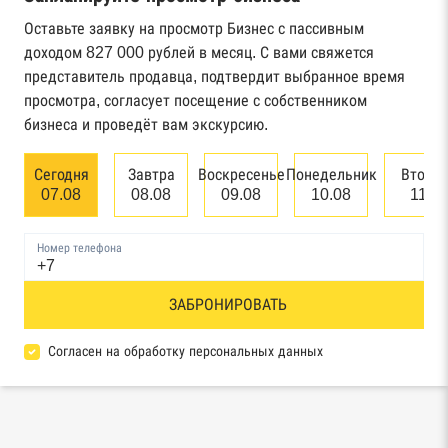
Реестр государственных контрактов
Федерального казначейства
Оставьте заявку на просмотр Бизнес с пассивным
доходом 827 000 рублей в месяц. С вами свяжется
Картотека арбитражных дел Высшего
представитель продавца, подтвердит выбранное время
арбитражного суда
просмотра, согласует посещение с собственником
бизнеса и проведёт вам экскурсию.
Единый федеральный реестр сведений о
банкротстве юридических лиц
Сегодня
Завтра
Воскресенье
Понедельник
Вторн
07.08
08.08
09.08
10.08
11.0
Единый федеральный реестр сведений о
банкротстве физических лиц
Номер телефона
Реестр товарных знаков и знаков обслуживания
ЗАБРОНИРОВАТЬ
Роспатента
База исполнительного производства
Согласен на обработку персональных данных
Федеральной службы судебных приставов
Центры раскрытия информации эмитентами