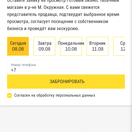
Федерального казначейства
Оставьте заявку на просмотр Готовый бизнес Табачный
магазин в р-не М. Окружная. С вами свяжется
Картотека арбитражных дел Высшего
представитель продавца, подтвердит выбранное время
арбитражного суда
просмотра, согласует посещение с собственником
бизнеса и проведёт вам экскурсию.
Единый федеральный реестр сведений о
банкротстве юридических лиц
Сегодня
Завтра
Понедельник
Вторник
Сред
08.08
09.08
10.08
11.08
12.0
Единый федеральный реестр сведений о
банкротстве физических лиц
Номер телефона
Реестр товарных знаков и знаков обслуживания
ЗАБРОНИРОВАТЬ
Роспатента
База исполнительного производства
Согласен на обработку персональных данных
Федеральной службы судебных приставов
Центры раскрытия информации эмитентами
ценных бумаг