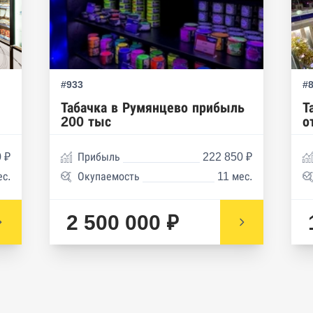
#933
#
Табачка в Румянцево прибыль
Т
200 тыс
о
 ₽
Прибыль
222 850 ₽
ес.
Окупаемость
11 мес.
2 500 000 ₽