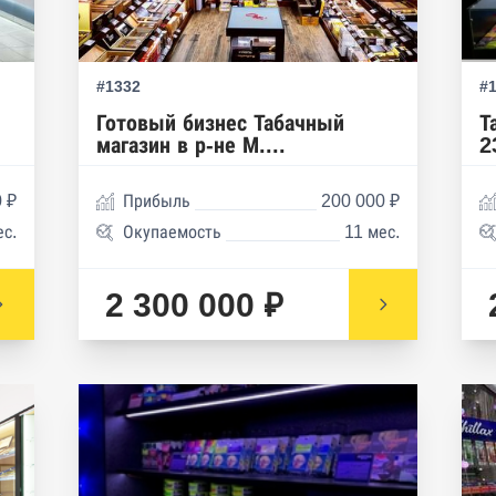
#1332
#
Готовый бизнес Табачный
Т
магазин в р-не М....
2
 ₽
Прибыль
200 000 ₽
ес.
Окупаемость
11 мес.
2 300 000 ₽