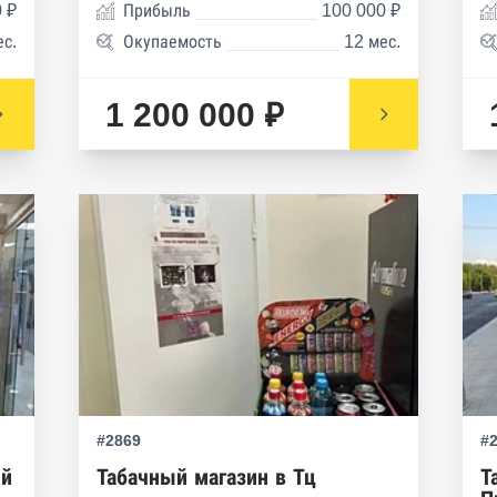
 ₽
Прибыль
100 000 ₽
ес.
Окупаемость
12 мес.
1 200 000 ₽
#2869
#
ый
Табачный магазин в Тц
Т