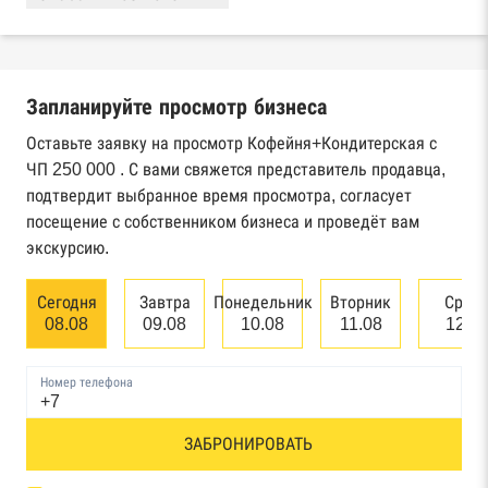
Реестры ЕГРЮЛ и ЕГРИП Федеральной
налоговой службы России
Запланируйте просмотр бизнеса
Реестр государственных контрактов
Федерального казначейства
Оставьте заявку на просмотр Кофейня+Кондитерская с
ЧП 250 000 . С вами свяжется представитель продавца,
Картотека арбитражных дел Высшего
подтвердит выбранное время просмотра, согласует
арбитражного суда
посещение с собственником бизнеса и проведёт вам
экскурсию.
Единый федеральный реестр сведений о
банкротстве юридических лиц
Сегодня
Завтра
Понедельник
Вторник
Сред
08.08
09.08
10.08
11.08
12.0
Единый федеральный реестр сведений о
банкротстве физических лиц
Номер телефона
Реестр товарных знаков и знаков обслуживания
ЗАБРОНИРОВАТЬ
Роспатента