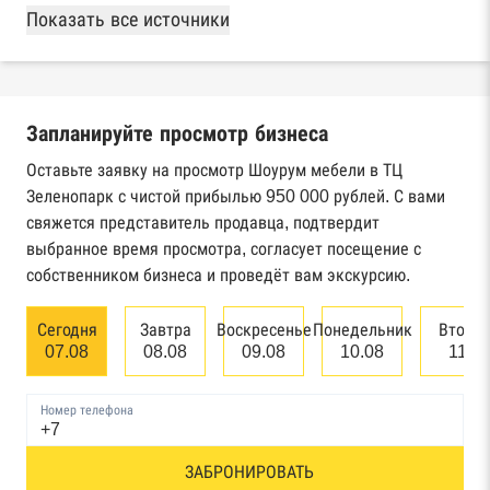
База Росстата
Показать все источники
Реестры ЕГРЮЛ и ЕГРИП Федеральной
налоговой службы России
Запланируйте просмотр бизнеса
Реестр государственных контрактов
Федерального казначейства
Оставьте заявку на просмотр Шоурум мебели в ТЦ
Зеленопарк с чистой прибылью 950 000 рублей. С вами
Картотека арбитражных дел Высшего
свяжется представитель продавца, подтвердит
арбитражного суда
выбранное время просмотра, согласует посещение с
собственником бизнеса и проведёт вам экскурсию.
Единый федеральный реестр сведений о
банкротстве юридических лиц
Сегодня
Завтра
Воскресенье
Понедельник
Вторн
07.08
08.08
09.08
10.08
11.0
Единый федеральный реестр сведений о
банкротстве физических лиц
Номер телефона
Реестр товарных знаков и знаков обслуживания
ЗАБРОНИРОВАТЬ
Роспатента