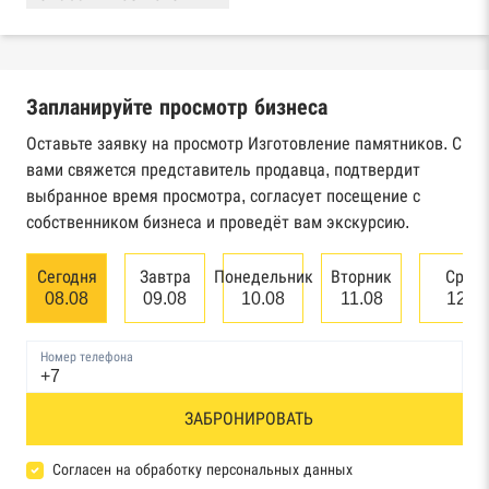
Реестры ЕГРЮЛ и ЕГРИП Федеральной
налоговой службы России
Запланируйте просмотр бизнеса
Реестр государственных контрактов
Федерального казначейства
Оставьте заявку на просмотр Изготовление памятников. С
вами свяжется представитель продавца, подтвердит
Картотека арбитражных дел Высшего
выбранное время просмотра, согласует посещение с
арбитражного суда
собственником бизнеса и проведёт вам экскурсию.
Единый федеральный реестр сведений о
Сегодня
Завтра
Понедельник
Вторник
Сред
банкротстве юридических лиц
08.08
09.08
10.08
11.08
12.0
Единый федеральный реестр сведений о
Номер телефона
банкротстве физических лиц
Реестр товарных знаков и знаков обслуживания
ЗАБРОНИРОВАТЬ
Роспатента
Согласен на обработку персональных данных