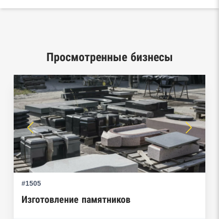
База исполнительного производства
Федеральной службы судебных приставов
Центры раскрытия информации эмитентами
ценных бумаг
Просмотренные бизнесы
Реестры лицензий: Росалкоголь,
Росздравнадзор, Рособрнадзор, Роскомнадзор,
Роспотребнадзор, Росприроднадзор,
Ростехнадзор
Реестр плановых проверок Реестр
недобросовестных поставщиков
Реестры особых адресов ФНС
#1505
Реестр дисквалифицированных лиц
Изготовление памятников
Реестры ФНС