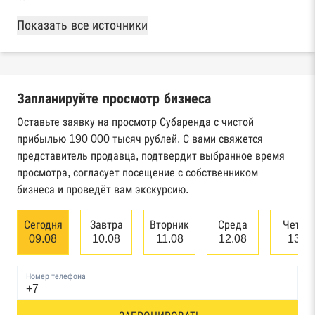
База Росстата
Показать все источники
Реестры ЕГРЮЛ и ЕГРИП Федеральной
налоговой службы России
Запланируйте просмотр бизнеса
Реестр государственных контрактов
Федерального казначейства
Оставьте заявку на просмотр Субаренда с чистой
прибылью 190 000 тысяч рублей. С вами свяжется
Картотека арбитражных дел Высшего
представитель продавца, подтвердит выбранное время
арбитражного суда
просмотра, согласует посещение с собственником
бизнеса и проведёт вам экскурсию.
Единый федеральный реестр сведений о
банкротстве юридических лиц
Сегодня
Завтра
Вторник
Среда
Четве
09.08
10.08
11.08
12.08
13.0
Единый федеральный реестр сведений о
банкротстве физических лиц
Номер телефона
Реестр товарных знаков и знаков обслуживания