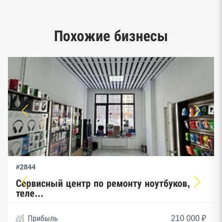
Google панорамы, Яндекс.Карты
Похожие бизнесы
Единый реестр малого и среднего
предпринимательства ФНС
#2844
Сервисный центр по ремонту ноутбуков,
теле...
Прибыль
210 000 ₽