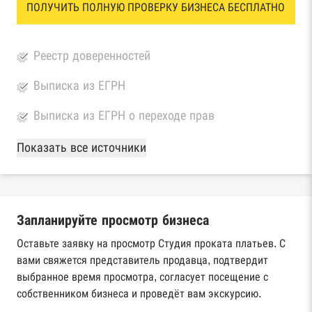
ПОЛУЧИТЬ ПОЛНУЮ ПРОВЕРКУ БИЗНЕСА БЕСПЛАТНО
Реестр доверенностей
Выписка из ЕГРН
Выписка из ЕГРН о переходе прав
База Росстата
Показать все источники
Реестры ЕГРЮЛ и ЕГРИП Федеральной
налоговой службы России
Запланируйте просмотр бизнеса
Реестр государственных контрактов
Федерального казначейства
Оставьте заявку на просмотр Студия проката платьев. С
вами свяжется представитель продавца, подтвердит
Картотека арбитражных дел Высшего
выбранное время просмотра, согласует посещение с
арбитражного суда
собственником бизнеса и проведёт вам экскурсию.